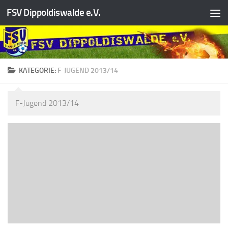
FSV Dippoldiswalde e.V.
Zum Inhalt springen
KATEGORIE:
F-JUGEND 2013/14
F-Jugend 2013/14