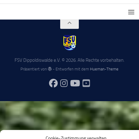
FSV Dippoldiswalde e.V. © 2026. Alle Rechte vorbehalten.
Präsentiert von
- Entworfen mit dem
Hueman-Theme
Cookie-Zustimmung verwalten