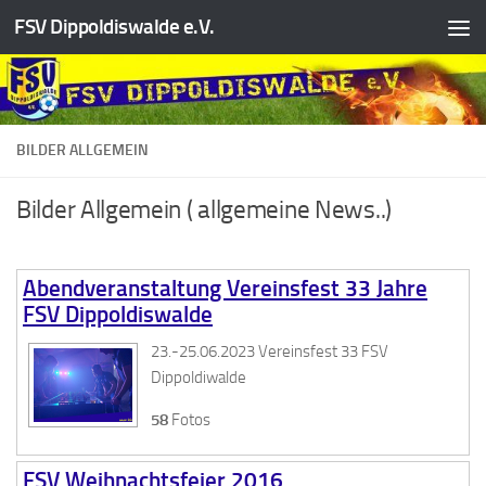
FSV Dippoldiswalde e.V.
Zum Inhalt springen
BILDER ALLGEMEIN
Bilder Allgemein ( allgemeine News..)
Abendveranstaltung Vereinsfest 33 Jahre
FSV Dippoldiswalde
23.-25.06.2023 Vereinsfest 33 FSV
Dippoldiwalde
58
Fotos
FSV Weihnachtsfeier 2016