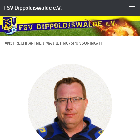
FSV Dippoldiswalde e.V.
Zum Inhalt springen
ANSPRECHPARTNER MARKETING/SPONSORING/IT