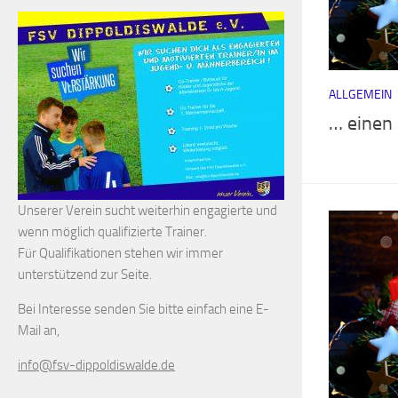
ALLGEMEIN
… einen
Unserer Verein sucht weiterhin engagierte und
wenn möglich qualifizierte Trainer.
Für Qualifikationen stehen wir immer
unterstützend zur Seite.
Bei Interesse senden Sie bitte einfach eine E-
Mail an,
info@fsv-dippoldiswalde.de