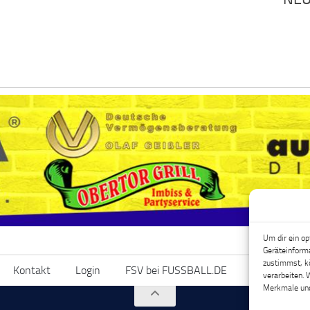
Um dir ein op
Geräteinforma
zustimmst, kö
Kontakt
Login
FSV bei FUSSBALL.DE
FSV bei Fac
verarbeiten. 
Merkmale und