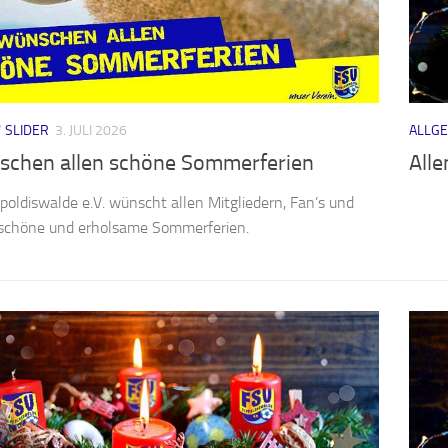
/
SLIDER
3. JULI 2026
ALLG
schen allen schöne Sommerferien
Alle
poldiswalde e.V. wünscht allen Mitgliedern, Fan’s und
schöne und erholsame Sommerferien.