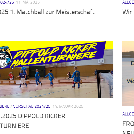
2024/25
11. MAI 2025
ALLG
25 1. Matchball zur Meisterschaft
Wir
NIERE
/
VORSCHAU 2024/25
14. JANUAR 2025
ALLG
1.2025 DIPPOLD KICKER
FRO
TURNIERE
NEU