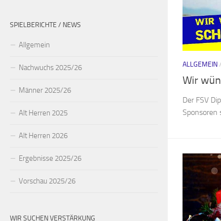
SPIELBERICHTE / NEWS
Allgemein
ALLGEMEIN
Nachwuchs 2025/26
Wir wün
Männer 2025/26
Der FSV Dip
Sponsoren 
Alt Herren 2025
Alt Herren 2026
Ergebnisse 2025/26
Vorschau 2025/26
WIR SUCHEN VERSTÄRKUNG