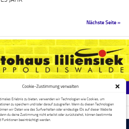
Nächste Seite »
Cookie-Zustimmung verwalten
timales Erlebnis zu bieten, verwenden wir Technologien wie Cookies, um
tionen zu speichern und/oder darauf zuzugreifen. Wenn du diesen Technologien
nnen wir Daten wie das Surfverhalten oder eindeutige IDs auf dieser Website
ebook
Cookie-Richtlinie (EU)
Wenn du deine Zustimmung nicht erteilst oder zurückziehst, können bestimmte
 Funktionen beeinträchtigt werden.