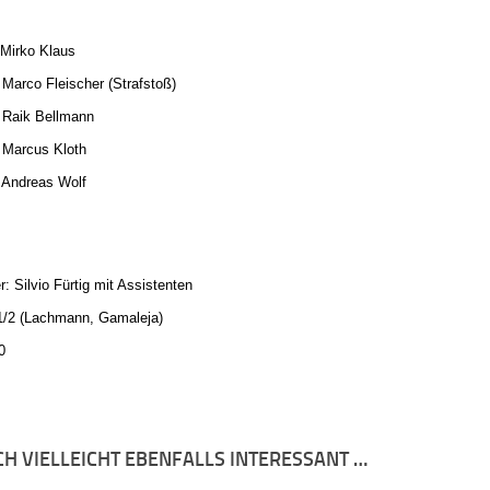
 Mirko Klaus
rco Fleischer (Strafstoß)
aik Bellmann
arcus Kloth
ndreas Wolf
r: Silvio Fürtig mit Assistenten
 1/2 (Lachmann, Gamaleja)
0
CH VIELLEICHT EBENFALLS INTERESSANT …