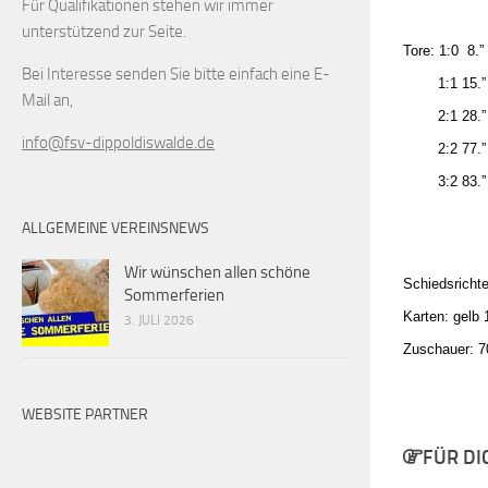
Für Qualifikationen stehen wir immer
unterstützend zur Seite.
Tore: 1:0 8.”
Bei Interesse senden Sie bitte einfach eine E-
1:1 15.” Ma
Mail an,
2:1 28.” R
info@fsv-dippoldiswalde.de
2:2 77.” M
3:2 83.” A
ALLGEMEINE VEREINSNEWS
Wir wünschen allen schöne
Schiedsrichte
Sommerferien
Karten: gelb
3. JULI 2026
Zuschauer: 7
WEBSITE PARTNER
FÜR DI