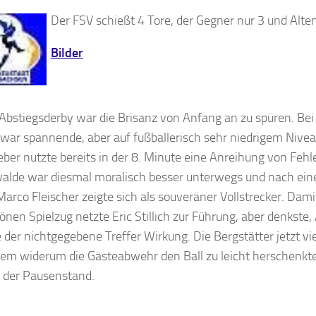
Der FSV schießt 4 Tore, der Gegner nur 3 und Alten
Bilder
 Abstiegsderby war die Brisanz von Anfang an zu spüren. Be
zwar spannende, aber auf fußballerisch sehr niedrigem Nive
ber nutzte bereits in der 8. Minute eine Anreihung von Fehl
alde war diesmal moralisch besser unterwegs und nach einem
Marco Fleischer zeigte sich als souveräner Vollstrecker. Dam
nen Spielzug netzte Eric Stillich zur Führung, aber denkste, A
 der nichtgegebene Treffer Wirkung. Die Bergstätter jetzt vi
em widerum die Gästeabwehr den Ball zu leicht herschenkte
 der Pausenstand.