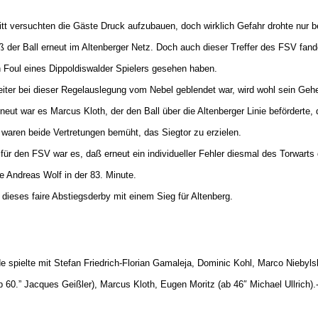
tt versuchten die Gäste Druck aufzubauen, doch wirklich Gefahr drohte nur 
 der Ball erneut im Altenberger Netz. Doch auch dieser Treffer des FSV fande
n Foul eines Dippoldiswalder Spielers gesehen haben.
eiter bei dieser Regelauslegung vom Nebel geblendet war, wird wohl sein Geh
neut war es Marcus Kloth, der den Ball über die Altenberger Linie beförderte,
waren beide Vertretungen bemüht, das Siegtor zu erzielen.
ür den FSV war es, daß erneut ein individueller Fehler diesmal des Torwarts
lte Andreas Wolf in der 83. Minute.
dieses faire Abstiegsderby mit einem Sieg für Altenberg.
e spielte mit Stefan Friedrich-Florian Gamaleja, Dominic Kohl, Marco Niebyls
60.” Jacques Geißler), Marcus Kloth, Eugen Moritz (ab 46″ Michael Ullrich).-