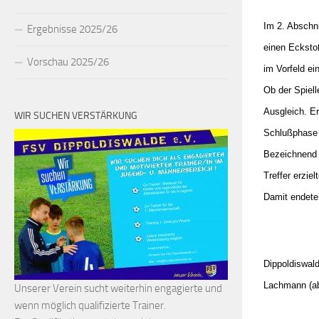
Im 2. Abschni
Ergebnisse 2025/26
einen Eckstoß
Vorschau 2025/26
im Vorfeld ei
Ob der Spiell
Ausgleich. Er
WIR SUCHEN VERSTÄRKUNG
Schlußphase 
Bezeichnend f
Treffer erzie
Damit endete 
Dippoldiswald
Lachmann (ab 
Unserer Verein sucht weiterhin engagierte und
wenn möglich qualifizierte Trainer.