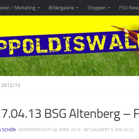
oren / Marketing
Bildergalerie
Shoppen
FSV-News
 2012/13
27.04.13 BSG Altenberg – FS
S SCHÖN
· VERÖFFENTLICHT
28. APRIL 2013
· AKTUALISIERT
5. MAI 2013