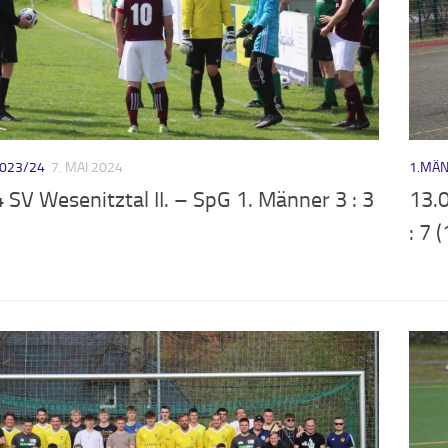
023/24
7. MAI 2024
1.MÄN
 SV Wesenitztal II. – SpG 1. Männer 3 : 3
13.
: 7 (