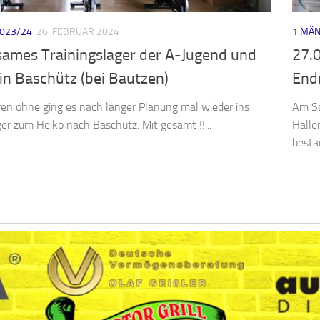
023/24
26. FEBRUAR 2024
1.MÄN
ames Trainingslager der A-Jugend und
27.
in Baschütz (bei Bautzen)
End
en ohne ging es nach langer Planung mal wieder ins
Am Sa
ger zum Heiko nach Baschütz. Mit gesamt !!...
Halle
bestan