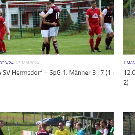
023/24
27. MAI 2024
1.MÄN
 SV Hermsdorf – SpG 1. Männer 3 : 7 (1 :
12.0
2)