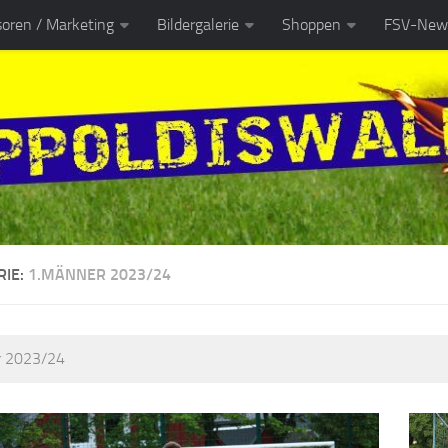
oren / Marketing
Bildergalerie
Shoppen
FSV-News
RIE:
1.MÄNNER 2023/24
r 2023/24