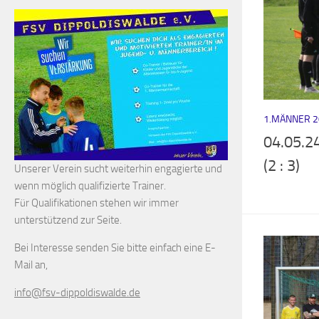
1.MÄNNER 2
04.05.24
(2 : 3)
Unserer Verein sucht weiterhin engagierte und
wenn möglich qualifizierte Trainer.
Für Qualifikationen stehen wir immer
unterstützend zur Seite.
Bei Interesse senden Sie bitte einfach eine E-
Mail an,
info@fsv-dippoldiswalde.de