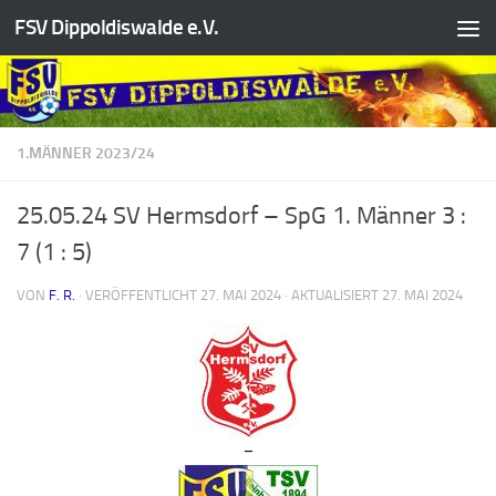
FSV Dippoldiswalde e.V.
Zum Inhalt springen
1.MÄNNER 2023/24
25.05.24 SV Hermsdorf – SpG 1. Männer 3 :
7 (1 : 5)
VON
F. R.
· VERÖFFENTLICHT
27. MAI 2024
· AKTUALISIERT
27. MAI 2024
–