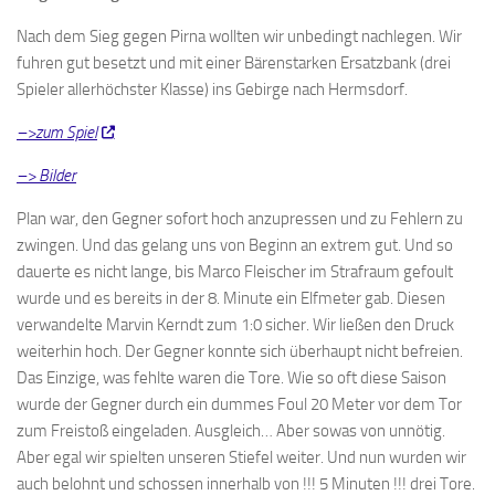
Nach dem Sieg gegen Pirna wollten wir unbedingt nachlegen. Wir
fuhren gut besetzt und mit einer Bärenstarken Ersatzbank (drei
Spieler allerhöchster Klasse) ins Gebirge nach Hermsdorf.
–>zum Spiel
–> Bilder
Plan war, den Gegner sofort hoch anzupressen und zu Fehlern zu
zwingen. Und das gelang uns von Beginn an extrem gut. Und so
dauerte es nicht lange, bis Marco Fleischer im Strafraum gefoult
wurde und es bereits in der 8. Minute ein Elfmeter gab. Diesen
verwandelte Marvin Kerndt zum 1:0 sicher. Wir ließen den Druck
weiterhin hoch. Der Gegner konnte sich überhaupt nicht befreien.
Das Einzige, was fehlte waren die Tore. Wie so oft diese Saison
wurde der Gegner durch ein dummes Foul 20 Meter vor dem Tor
zum Freistoß eingeladen. Ausgleich… Aber sowas von unnötig.
Aber egal wir spielten unseren Stiefel weiter. Und nun wurden wir
auch belohnt und schossen innerhalb von !!! 5 Minuten !!! drei Tore.