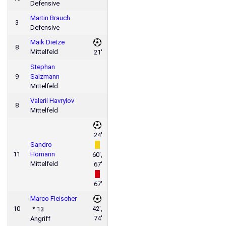
Defensive
Martin Brauch
3
Defensive
Maik Dietze
8
Mittelfeld
21'
Stephan
9
Salzmann
Mittelfeld
Valerii Havrylov
8
Mittelfeld
24'
Sandro
11
Homann
60',
Mittelfeld
67'
67'
Marco Fleischer
10
42',
13
74'
Angriff