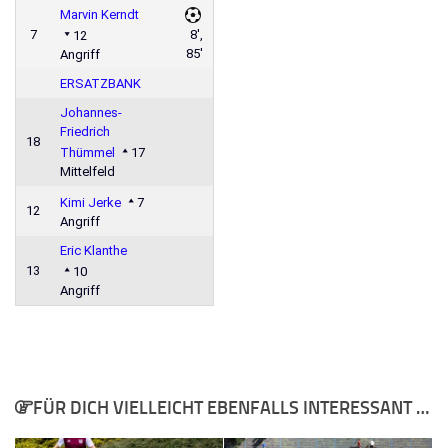
Marvin Kerndt
7
8',
12
85'
Angriff
ERSATZBANK
Johannes-
Friedrich
18
Thümmel
17
Mittelfeld
Kimi Jerke
7
12
Angriff
Eric Klanthe
13
10
Angriff
FÜR DICH VIELLEICHT EBENFALLS INTERESSANT …