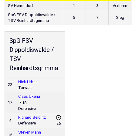
SV Hermsdorf
1
3
Verloren
SpG FSV Dippoldiswalde /
5
7
Sieg
TSV Reinhardtsgrimma
SpG FSV
Dippoldiswalde /
TSV
Reinhardtsgrimma
Nick Urban
22
Torwart
Claas Ukena
17
18
Defensive
Richard Seidlitz
4
Defensive
26'
Steven Mann
15