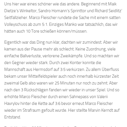
Uns hier war eines schöner wie das andere. Beginnend mit Maik
Dietze’s Winkeltor, Sandro Homann’s Sprinttor und Richard Seidlitz’
Seitfallzieher. Marco Fleischer rundete die Sache mit einem satten
Volleyschuss ab zum 5:1. Einziges Manko war tatsächlich, das wir
hätten auch 10 Tore schießen können/müssen.
Eigentlich war das Ding nun klar, dachten wir zumindest. Aber wir
kamen aus der Pause mehr als schlecht. Keine Zuordnung, viele
einfache Ballverluste, verlorene Zweikämpfe. Und so machten wir
den Gegner wieder stark. Durch zwei Konter konnte die
Mannschaft aus Hermsdorf auf 3:5 verkürzen. Zu allem Überfluss
bekam unser Mittelfeldspieler auch noch innerhalb kürzester Zeit
zweimal Gelb also waren wir 25 Minuten nur noch zu zehnt. Aber
nach den 3 Rückschlägen fanden wir wieder in unser Spiel. Und so
erhöhte Marco Fleischer durch einen Sahnepass von Valerii
Havrylov hinter die Kette auf 3:6 bevor erneut Marco Fleischer
wieder im Strafraum gefoult wurde. Hier stellte Marvin Kerndt auf
Entstand.