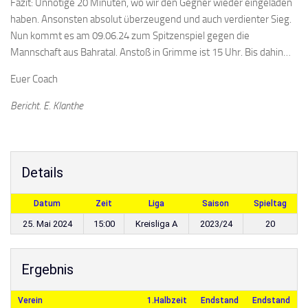
Fazit: Unnötige 20 Minuten, wo wir den Gegner wieder eingeladen
haben. Ansonsten absolut überzeugend und auch verdienter Sieg.
Nun kommt es am 09.06.24 zum Spitzenspiel gegen die
Mannschaft aus Bahratal. Anstoß in Grimme ist 15 Uhr. Bis dahin…
Euer Coach
Bericht. E. Klanthe
Details
Datum
Zeit
Liga
Saison
Spieltag
25. Mai 2024
15:00
Kreisliga A
2023/24
20
Ergebnis
Verein
1.Halbzeit
Endstand
Endstand