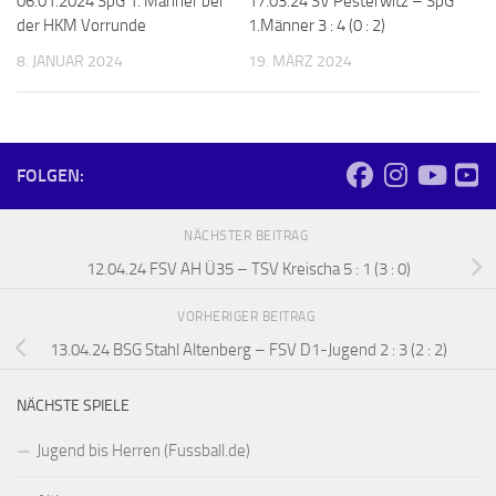
06.01.2024 SpG 1. Männer bei
17.03.24 SV Pesterwitz – SpG
der HKM Vorrunde
1.Männer 3 : 4 (0 : 2)
8. JANUAR 2024
19. MÄRZ 2024
FOLGEN:
NÄCHSTER BEITRAG
12.04.24 FSV AH Ü35 – TSV Kreischa 5 : 1 (3 : 0)
VORHERIGER BEITRAG
13.04.24 BSG Stahl Altenberg – FSV D1-Jugend 2 : 3 (2 : 2)
NÄCHSTE SPIELE
Jugend bis Herren (Fussball.de)