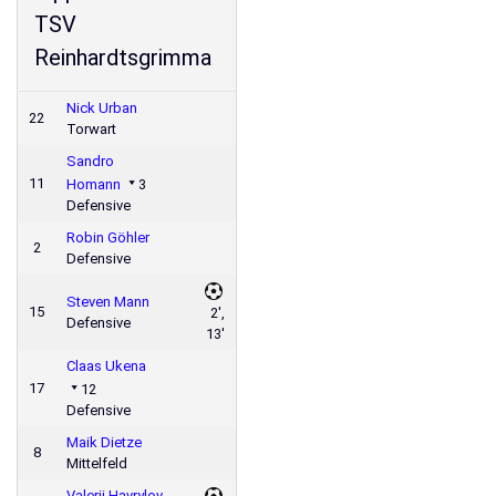
TSV
Reinhardtsgrimma
Nick Urban
22
Torwart
Sandro
11
Homann
3
Defensive
Robin Göhler
2
Defensive
Steven Mann
15
2',
Defensive
13'
Claas Ukena
17
12
Defensive
Maik Dietze
8
Mittelfeld
Valerii Havrylov