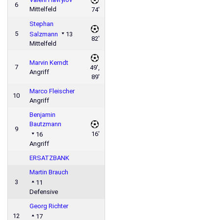
6
Mittelfeld
74'
Stephan
5
Salzmann
13
82'
Mittelfeld
Marvin Kerndt
7
49',
Angriff
89'
Marco Fleischer
10
Angriff
Benjamin
Bautzmann
9
16'
16
Angriff
ERSATZBANK
Martin Brauch
3
11
Defensive
Georg Richter
12
17