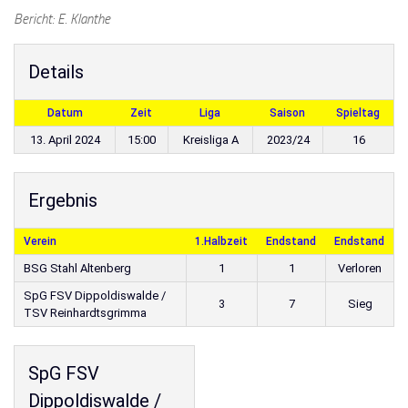
Bericht: E. Klanthe
Details
Datum
Zeit
Liga
Saison
Spieltag
13. April 2024
15:00
Kreisliga A
2023/24
16
Ergebnis
Verein
1.Halbzeit
Endstand
Endstand
BSG Stahl Altenberg
1
1
Verloren
SpG FSV Dippoldiswalde /
3
7
Sieg
TSV Reinhardtsgrimma
SpG FSV
Dippoldiswalde /