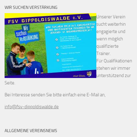
WIR SUCHEN VERSTÄRKUNG
Unserer Verein
sucht weiterhin
engagierte und
wenn möglich
qualifizierte
Trainer.
Für Qualifikationen
stehen wir immer
unterstützend zur
Seite.
Bei Interesse senden Sie bitte einfach eine E-Mail an,
info@fsv-dippoldiswalde.de
ALLGEMEINE VEREINSNEWS