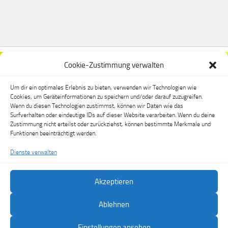
Cookie-Zustimmung verwalten
Um dir ein optimales Erlebnis zu bieten, verwenden wir Technologien wie
Cookies, um Geräteinformationen zu speichern und/oder darauf zuzugreifen.
Wenn du diesen Technologien zustimmst, können wir Daten wie das
Surfverhalten oder eindeutige IDs auf dieser Website verarbeiten. Wenn du deine
Zustimmung nicht erteilst oder zurückziehst, können bestimmte Merkmale und
Funktionen beeinträchtigt werden.
Dienste verwalten
Akzeptieren
FSV Dippoldiswalde e.V. © 2026. Alle Rechte vorbehalten.
Ablehnen
Präsentiert von
- Entworfen mit dem
Hueman-Theme
Einstellungen ansehen