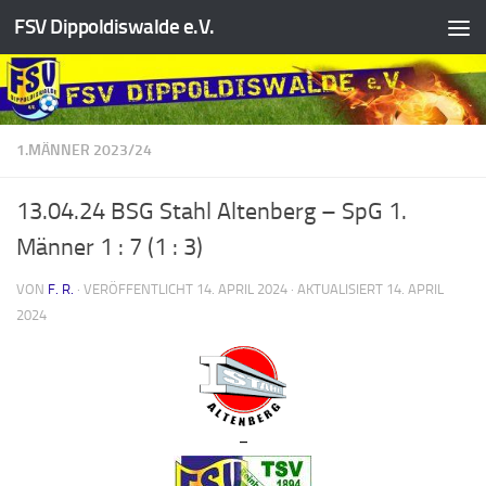
FSV Dippoldiswalde e.V.
Zum Inhalt springen
1.MÄNNER 2023/24
13.04.24 BSG Stahl Altenberg – SpG 1.
Männer 1 : 7 (1 : 3)
VON
F. R.
· VERÖFFENTLICHT
14. APRIL 2024
· AKTUALISIERT
14. APRIL
2024
–