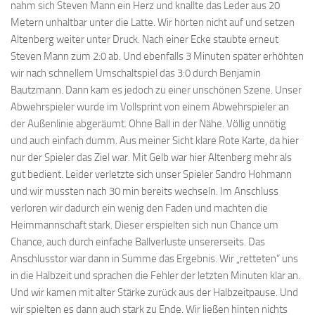
nahm sich Steven Mann ein Herz und knallte das Leder aus 20
Metern unhaltbar unter die Latte. Wir hörten nicht auf und setzen
Altenberg weiter unter Druck. Nach einer Ecke staubte erneut
Steven Mann zum 2:0 ab. Und ebenfalls 3 Minuten später erhöhten
wir nach schnellem Umschaltspiel das 3:0 durch Benjamin
Bautzmann. Dann kam es jedoch zu einer unschönen Szene. Unser
Abwehrspieler wurde im Vollsprint von einem Abwehrspieler an
der Außenlinie abgeräumt. Ohne Ball in der Nähe. Völlig unnötig
und auch einfach dumm. Aus meiner Sicht klare Rote Karte, da hier
nur der Spieler das Ziel war. Mit Gelb war hier Altenberg mehr als
gut bedient. Leider verletzte sich unser Spieler Sandro Hohmann
und wir mussten nach 30 min bereits wechseln. Im Anschluss
verloren wir dadurch ein wenig den Faden und machten die
Heimmannschaft stark. Dieser erspielten sich nun Chance um
Chance, auch durch einfache Ballverluste unsererseits. Das
Anschlusstor war dann in Summe das Ergebnis. Wir „retteten“ uns
in die Halbzeit und sprachen die Fehler der letzten Minuten klar an.
Und wir kamen mit alter Stärke zurück aus der Halbzeitpause. Und
wir spielten es dann auch stark zu Ende. Wir ließen hinten nichts