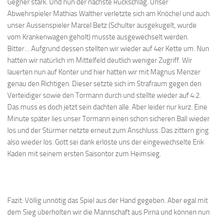
Gegner stark. Und nun der nächste Rückschlag. Unser
Abwehrspieler Mathias Walther verletzte sich am Knöchel und auch
unser Aussenspieler Marcel Betz (Schulter ausgekugelt, wurde
vom Krankenwagen geholt) musste ausgewechselt werden.
Bitter… Aufgrund dessen stellten wir wieder auf 4er Kette um. Nun
hatten wir natürlich im Mittelfeld deutlich weniger Zugriff. Wir
lauerten nun auf Konter und hier hatten wir mit Magnus Menzer
genau den Richtigen. Dieser setzte sich im Strafraum gegen den
Verteidiger sowie den Tormann durch und stellte wieder auf 4:2.
Das muss es doch jetzt sein dachten alle. Aber leider nur kurz. Eine
Minute später lies unser Tormann einen schon sicheren Ball wieder
los und der Stürmer netzte erneut zum Anschluss. Das zittern ging
also wieder los. Gott sei dank erlöste uns der eingewechselte Erik
Kaden mit seinem ersten Saisontor zum Heimsieg.
Fazit: Völlig unnötig das Spiel aus der Hand gegeben. Aber egal mit
dem Sieg überholten wir die Mannschaft aus Pirna und können nun