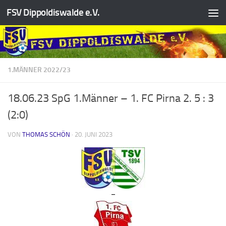
FSV Dippoldiswalde e.V.
Zum Inhalt springen
1.MÄNNER 2022/23
18.06.23 SpG 1.Männer – 1. FC Pirna 2. 5 : 3
(2:0)
VON
THOMAS SCHÖN
·
20. JUNI 2023
–