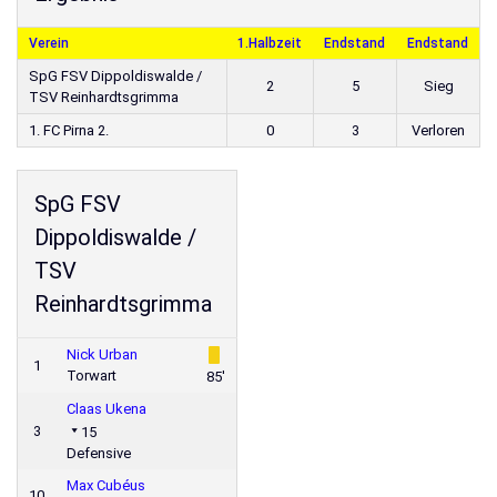
Verein
1.Halbzeit
Endstand
Endstand
SpG FSV Dippoldiswalde /
2
5
Sieg
TSV Reinhardtsgrimma
1. FC Pirna 2.
0
3
Verloren
SpG FSV
Dippoldiswalde /
TSV
Reinhardtsgrimma
Nick Urban
1
Torwart
85'
Claas Ukena
3
15
Defensive
Max Cubéus
10