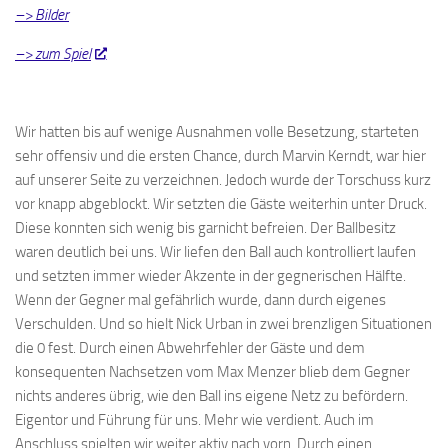
–> Bilder
–> zum Spiel
Wir hatten bis auf wenige Ausnahmen volle Besetzung, starteten
sehr offensiv und die ersten Chance, durch Marvin Kerndt, war hier
auf unserer Seite zu verzeichnen. Jedoch wurde der Torschuss kurz
vor knapp abgeblockt. Wir setzten die Gäste weiterhin unter Druck.
Diese konnten sich wenig bis garnicht befreien. Der Ballbesitz
waren deutlich bei uns. Wir liefen den Ball auch kontrolliert laufen
und setzten immer wieder Akzente in der gegnerischen Hälfte.
Wenn der Gegner mal gefährlich wurde, dann durch eigenes
Verschulden. Und so hielt Nick Urban in zwei brenzligen Situationen
die 0 fest. Durch einen Abwehrfehler der Gäste und dem
konsequenten Nachsetzen vom Max Menzer blieb dem Gegner
nichts anderes übrig, wie den Ball ins eigene Netz zu befördern.
Eigentor und Führung für uns. Mehr wie verdient. Auch im
Anschluss spielten wir weiter aktiv nach vorn. Durch einen