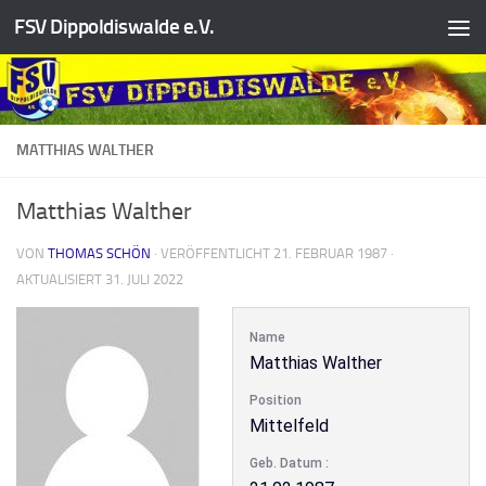
FSV Dippoldiswalde e.V.
Zum Inhalt springen
MATTHIAS WALTHER
Matthias Walther
VON
THOMAS SCHÖN
· VERÖFFENTLICHT
21. FEBRUAR 1987
·
AKTUALISIERT
31. JULI 2022
Name
Matthias Walther
Position
Mittelfeld
Geb. Datum :