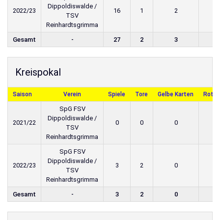
Dippoldiswalde /
2022/23
16
1
2
TSV
Reinhardtsgrimma
Gesamt
-
27
2
3
Kreispokal
Saison
Verein
Spiele
Tore
Gelbe Karten
Rote 
SpG FSV
Dippoldiswalde /
2021/22
0
0
0
TSV
Reinhardtsgrimma
SpG FSV
Dippoldiswalde /
2022/23
3
2
0
TSV
Reinhardtsgrimma
Gesamt
-
3
2
0