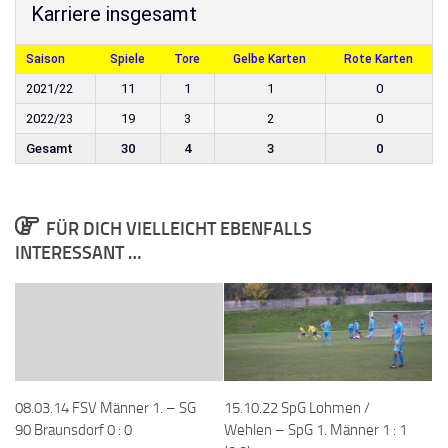
Karriere insgesamt
Saison
Spiele
Tore
Gelbe Karten
Rote Karten
2021/22
11
1
1
0
2022/23
19
3
2
0
Gesamt
30
4
3
0
FÜR DICH VIELLEICHT EBENFALLS
INTERESSANT …
08.03.14 FSV Männer 1. – SG
15.10.22 SpG Lohmen /
90 Braunsdorf 0 : 0
Wehlen – SpG 1. Männer 1 : 1