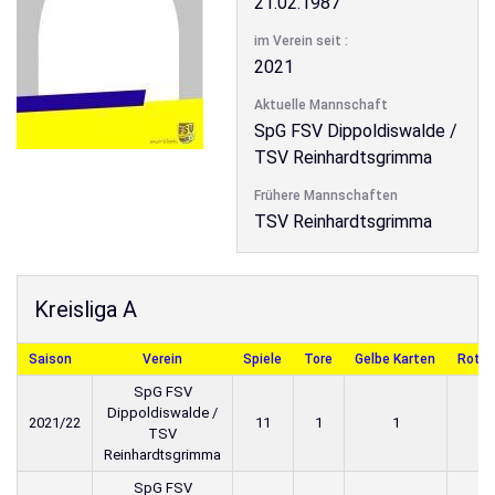
21.02.1987
im Verein seit :
2021
Aktuelle Mannschaft
SpG FSV Dippoldiswalde /
TSV Reinhardtsgrimma
Frühere Mannschaften
TSV Reinhardtsgrimma
Kreisliga A
Saison
Verein
Spiele
Tore
Gelbe Karten
Rote 
SpG FSV
Dippoldiswalde /
2021/22
11
1
1
TSV
Reinhardtsgrimma
SpG FSV