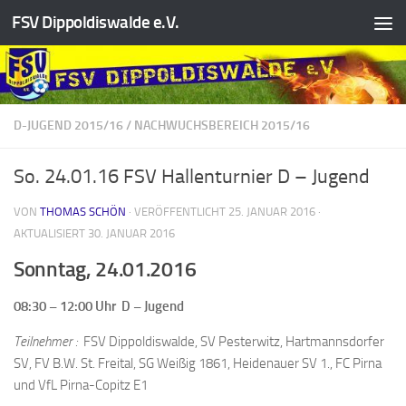
FSV Dippoldiswalde e.V.
Zum Inhalt springen
D-JUGEND 2015/16
/
NACHWUCHSBEREICH 2015/16
So. 24.01.16 FSV Hallenturnier D – Jugend
VON
THOMAS SCHÖN
· VERÖFFENTLICHT
25. JANUAR 2016
·
AKTUALISIERT
30. JANUAR 2016
Sonntag, 24.01.2016
08:30 – 12:00 Uhr D – Jugend
Teilnehmer :
FSV Dippoldiswalde, SV Pesterwitz, Hartmannsdorfer
SV, FV B.W. St. Freital, SG Weißig 1861, Heidenauer SV 1., FC Pirna
und VfL Pirna-Copitz E1