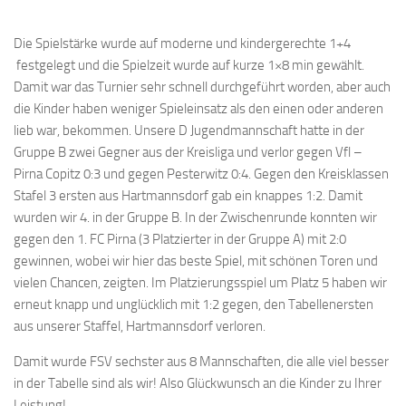
Die Spielstärke wurde auf moderne und kindergerechte 1+4
festgelegt und die Spielzeit wurde auf kurze 1×8 min gewählt.
Damit war das Turnier sehr schnell durchgeführt worden, aber auch
die Kinder haben weniger Spieleinsatz als den einen oder anderen
lieb war, bekommen. Unsere D Jugendmannschaft hatte in der
Gruppe B zwei Gegner aus der Kreisliga und verlor gegen Vfl –
Pirna Copitz 0:3 und gegen Pesterwitz 0:4. Gegen den Kreisklassen
Stafel 3 ersten aus Hartmannsdorf gab ein knappes 1:2. Damit
wurden wir 4. in der Gruppe B. In der Zwischenrunde konnten wir
gegen den 1. FC Pirna (3 Platzierter in der Gruppe A) mit 2:0
gewinnen, wobei wir hier das beste Spiel, mit schönen Toren und
vielen Chancen, zeigten. Im Platzierungsspiel um Platz 5 haben wir
erneut knapp und unglücklich mit 1:2 gegen, den Tabellenersten
aus unserer Staffel, Hartmannsdorf verloren.
Damit wurde FSV sechster aus 8 Mannschaften, die alle viel besser
in der Tabelle sind als wir! Also Glückwunsch an die Kinder zu Ihrer
Leistung!