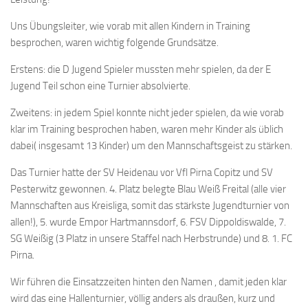
Uns Übungsleiter, wie vorab mit allen Kindern in Training
besprochen, waren wichtig folgende Grundsätze.
Erstens: die D Jugend Spieler mussten mehr spielen, da der E
Jugend Teil schon eine Turnier absolvierte.
Zweitens: in jedem Spiel konnte nicht jeder spielen, da wie vorab
klar im Training besprochen haben, waren mehr Kinder als üblich
dabei( insgesamt 13 Kinder) um den Mannschaftsgeist zu stärken.
Das Turnier hatte der SV Heidenau vor Vfl Pirna Copitz und SV
Pesterwitz gewonnen. 4. Platz belegte Blau Weiß Freital (alle vier
Mannschaften aus Kreisliga, somit das stärkste Jugendturnier von
allen!), 5. wurde Empor Hartmannsdorf, 6. FSV Dippoldiswalde, 7.
SG Weißig (3 Platz in unsere Staffel nach Herbstrunde) und 8. 1. FC
Pirna.
Wir führen die Einsatzzeiten hinten den Namen , damit jeden klar
wird das eine Hallenturnier, völlig anders als draußen, kurz und