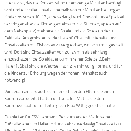
intensiv ist, das die Konzentration über wenige Minuten benötigt
wird und ein voller Einsatz innerhalb von nur Minuten bei jungen
Kinder zwischen 10-13 Jahre verlangt wird. Obwohl kurze Spielzeit
verbringen aber die Kinder gemeinsam 3-4 Stunden, spielen auf
dem Nebenplatz( mehrere 2:2 Spiele und 4:4 Spiele) in der 1 –
Feldhalle. Am grobsten ist der Hallenfußball mit Intensität und
Einsatzzeiten mit Eishockey zu vergleichen, wo 3×20 min gespielt
wird. Dort sind Einsatzzeiten von 20-24 min als sehr lang
einzuschätzen (bei Spieldauer 60 min reiner Spielzeit).Beim
Hallenfußball sind die Wechsel nach 2-4 min völlig normal und für
die Kinder zur Erholung wegen der hohen Intensität auch
notwendig!
Wir bedanken uns auch sehr herzlich bei den Eltern die einen
Kuchen vorbereitet hatten und bei allen Muttis, die den
Kuchenverkauft unter Leitung von Frau Wittig gesichert hatten!
Es spielten für FSV: Lehmann Ben zum ersten Mal in seinen
Fußballerleben im Hallentor! und sehr zuverlässig(Einsatzzeit 40
Minuten), Balaz Viktor( 8 min), Göhler Robin( 12 min), Homann