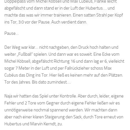
Doppelpass vom Michel Köbsell und Max Cubéus, Flanke leicht
abgefälscht und dann stand er in der Luft der Hubertus…. und
machte das was wir immer trainieren. Einen satten Strahl per Kopf
ins Tor, 3:0 vor der Pause. Auch verdient dann.
Pause…
Der Weg war klar… nicht nachgeben, den Druck hoch halten und
weiter „Fußball“ spielen. Und dann war es soweit. Eine Ecke vom
Michel Köbsell, abgefälscht Richtung 16 und dann lag er 6, vielleicht
sogar 7 Meter in der Luft und per Fallrückzieher schoss Max
Cubéus das Ding ins Tor. Hier ließ es keinen mehr auf den Plätzen.
Tor des Jahres. Bis dato zumindest….
Naja wir hatten das Spiel unter Kontrolle. Aber durch, leider, eigene
Fehler und 2 Tore vom Gegner durch eigene Fehler ließen wir es
unnötigerweise nochmal spannend werden. Wir machten dann
aber nach einer klaren Steigerung den Sack, durch Tore erneut von
Hubertus und Marvin Kerndt, zu.