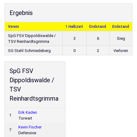
Ergebnis
Verein
1.Halbzeit
Endstand
Endstand
SpG FSV Dippoldiswalde /
3
6
Sieg
TSV Reinhardtsgrimma
SG Stahl Schmiedeberg
0
2
Verloren
SpG FSV
Dippoldiswalde /
TSV
Reinhardtsgrimma
Erik Kaden
1
Torwart
Kevin Fischer
7
Defensive