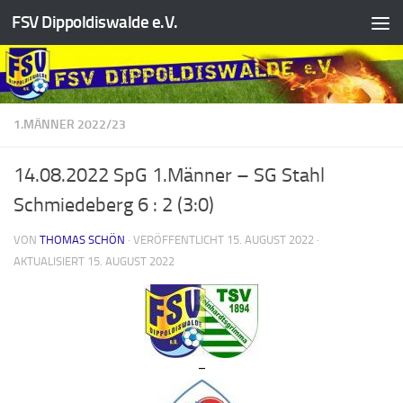
FSV Dippoldiswalde e.V.
Zum Inhalt springen
1.MÄNNER 2022/23
14.08.2022 SpG 1.Männer – SG Stahl
Schmiedeberg 6 : 2 (3:0)
VON
THOMAS SCHÖN
· VERÖFFENTLICHT
15. AUGUST 2022
·
AKTUALISIERT
15. AUGUST 2022
–