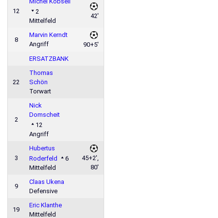
Michel Köbsell
12
2
42'
Mittelfeld
Marvin Kerndt
8
Angriff
90+5'
ERSATZBANK
Thomas
22
Schön
Torwart
Nick
Domscheit
2
12
Angriff
Hubertus
3
45+2',
Roderfeld
6
80'
Mittelfeld
Claas Ukena
9
Defensive
Eric Klanthe
19
Mittelfeld