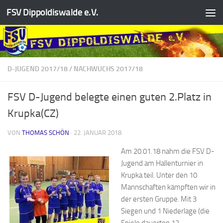
FSV Dippoldiswalde e.V.
Zum Inhalt springen
D-JUGEND 2017/18
/
NACHWUCHS 2017/18
FSV D-Jugend belegte einen guten 2.Platz in
Krupka(CZ)
VON
THOMAS SCHÖN
·
22. JANUAR 2018
Am 20.01.18 nahm die FSV D-
Jugend am Hallenturnier in
Krupka teil. Unter den 10
Mannschaften kämpften wir in
der ersten Gruppe. Mit 3
Siegen und 1 Niederlage (die
Spiele dauerten 12