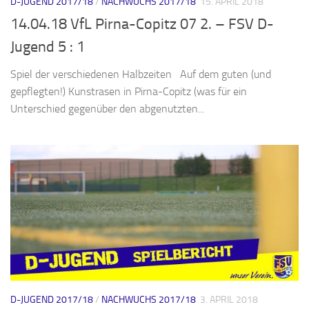
D-JUGEND 2017/18
/
NACHWUCHS 2017/18
15. APRIL 2018
14.04.18 VfL Pirna-Copitz 07 2. – FSV D-
Jugend 5 : 1
Spiel der verschiedenen Halbzeiten Auf dem guten (und
gepflegten!) Kunstrasen in Pirna-Copitz (was für ein
Unterschied gegenüber den abgenutzten...
D-JUGEND 2017/18
/
NACHWUCHS 2017/18
3. APRIL 2018