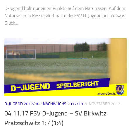
D-Jugend holt nur einen Punkte auf dem Naturrasen. Auf dem
Naturrasen in Kesselsdorf hatte die FSV D-Jugend auch etwas
Glück...
D-JUGEND 2017/18
/
NACHWUCHS 2017/18
5. NOVEMBER 2017
04.11.17 FSV D-Jugend – SV Birkwitz
Pratzschwitz 1:7 (1:4)