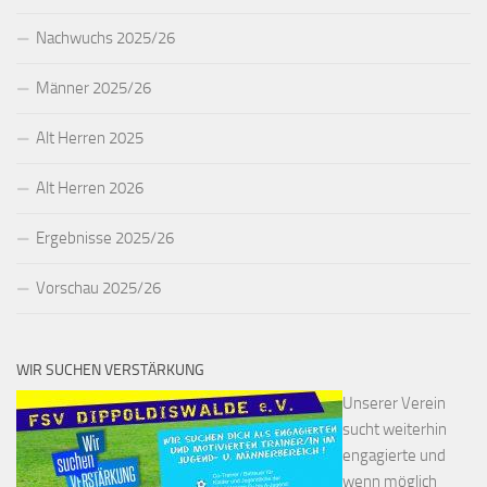
Nachwuchs 2025/26
Männer 2025/26
Alt Herren 2025
Alt Herren 2026
Ergebnisse 2025/26
Vorschau 2025/26
WIR SUCHEN VERSTÄRKUNG
Unserer Verein
sucht weiterhin
engagierte und
wenn möglich