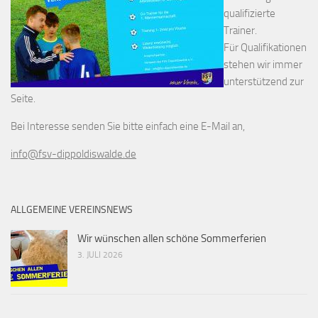
qualifizierte
Trainer.
Für Qualifikationen
stehen wir immer
unterstützend zur
Seite.
Bei Interesse senden Sie bitte einfach eine E-Mail an,
info@fsv-dippoldiswalde.de
ALLGEMEINE VEREINSNEWS
Wir wünschen allen schöne Sommerferien
3. JULI 2026