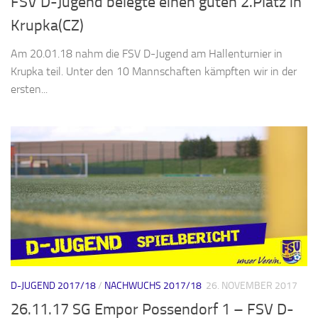
FSV D-Jugend belegte einen guten 2.Platz in
Krupka(CZ)
Am 20.01.18 nahm die FSV D-Jugend am Hallenturnier in
Krupka teil. Unter den 10 Mannschaften kämpften wir in der
ersten...
D-JUGEND 2017/18
/
NACHWUCHS 2017/18
26. NOVEMBER 2017
26.11.17 SG Empor Possendorf 1 – FSV D-