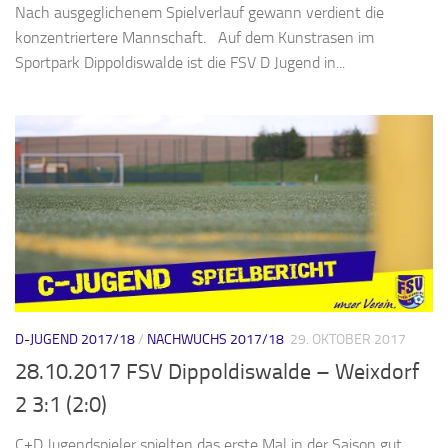
Nach ausgeglichenem Spielverlauf gewann verdient die
konzentriertere Mannschaft. Auf dem Kunstrasen im
Sportpark Dippoldiswalde ist die FSV D Jugend in...
D-JUGEND 2017/18
/
NACHWUCHS 2017/18
29. OKTOBER 2017
28.10.2017 FSV Dippoldiswalde – Weixdorf
2 3:1 (2:0)
C+D Jugendspieler spielten das erste Mal in der Saison gut