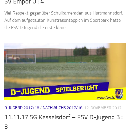
SV Empor 0 : 4
Viel Respekt gegenüber Schulkameraden aus Hartmannsdorf.
Auf dem aufgetauten Kunstrasenteppich im Sportpark hatte
die FSV D Jugend die erste klare...
D-JUGEND 2017/18
/
NACHWUCHS 2017/18
12. NOVEMBER 2017
11.11.17 SG Kesselsdorf – FSV D-Jugend 3 :
3