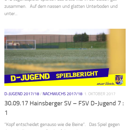
zusammen. Auf dem nassen und glatten Unterboden und
unter...
D-JUGEND 2017/18
/
NACHWUCHS 2017/18
1. OKTOBER 2017
30.09.17 Hainsberger SV – FSV D-Jugend 7 :
1
“Kopf entscheidet genauso wie die Beine”. Das Spiel gegen