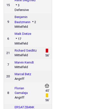
René Siegfried
15
3
Defensive
Benjamin
9
Bautzmann
2
Mittelfeld
Maik Dietze
6
17
Mittelfeld
Richard Seidlitz
21
Mittelfeld
56'
Marvin Kerndt
7
Mittelfeld
Marcel Betz
20
Angriff
Florian
45'
8
Gamaleja
Angriff
56'
ERSATZBANK