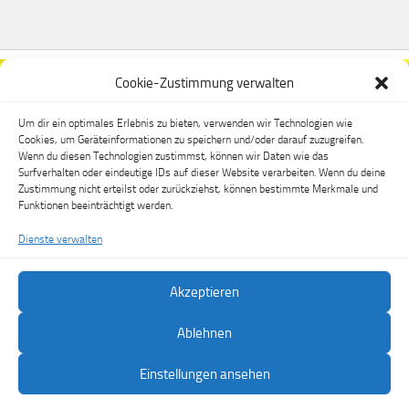
Cookie-Zustimmung verwalten
Um dir ein optimales Erlebnis zu bieten, verwenden wir Technologien wie
Cookies, um Geräteinformationen zu speichern und/oder darauf zuzugreifen.
Wenn du diesen Technologien zustimmst, können wir Daten wie das
Surfverhalten oder eindeutige IDs auf dieser Website verarbeiten. Wenn du deine
Zustimmung nicht erteilst oder zurückziehst, können bestimmte Merkmale und
Funktionen beeinträchtigt werden.
Dienste verwalten
Akzeptieren
FSV Dippoldiswalde e.V. © 2026. Alle Rechte vorbehalten.
Ablehnen
Präsentiert von
- Entworfen mit dem
Hueman-Theme
Einstellungen ansehen