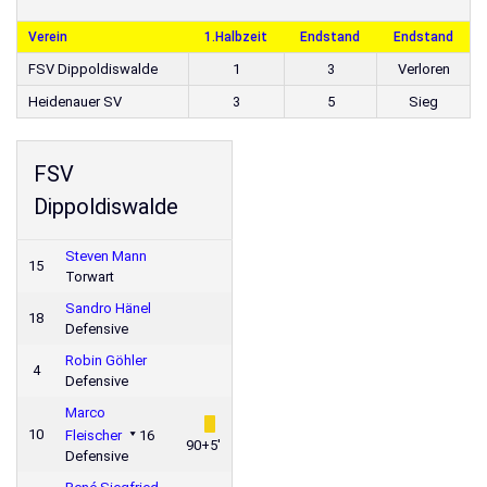
Verein
1.Halbzeit
Endstand
Endstand
FSV Dippoldiswalde
1
3
Verloren
Heidenauer SV
3
5
Sieg
FSV
Dippoldiswalde
Steven Mann
15
Torwart
Sandro Hänel
18
Defensive
Robin Göhler
4
Defensive
Marco
10
Fleischer
16
90+5'
Defensive