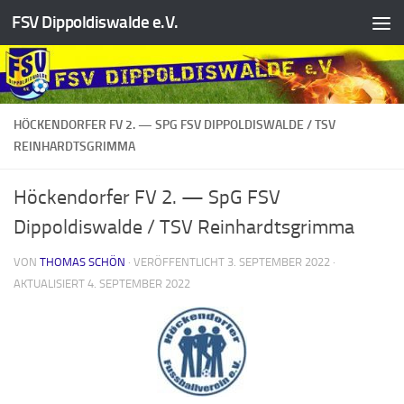
FSV Dippoldiswalde e.V.
Zum Inhalt springen
HÖCKENDORFER FV 2. — SPG FSV DIPPOLDISWALDE / TSV
REINHARDTSGRIMMA
Höckendorfer FV 2. — SpG FSV
Dippoldiswalde / TSV Reinhardtsgrimma
VON
THOMAS SCHÖN
· VERÖFFENTLICHT
3. SEPTEMBER 2022
·
AKTUALISIERT
4. SEPTEMBER 2022