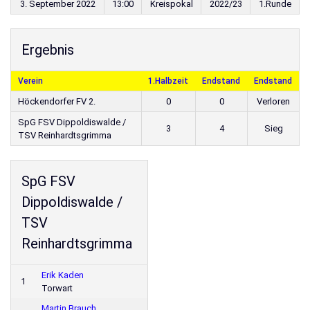
3. September 2022
13:00
Kreispokal
2022/23
1.Runde
Ergebnis
Verein
1.Halbzeit
Endstand
Endstand
Höckendorfer FV 2.
0
0
Verloren
SpG FSV Dippoldiswalde /
3
4
Sieg
TSV Reinhardtsgrimma
SpG FSV
Dippoldiswalde /
TSV
Reinhardtsgrimma
Erik Kaden
1
Torwart
Martin Brauch