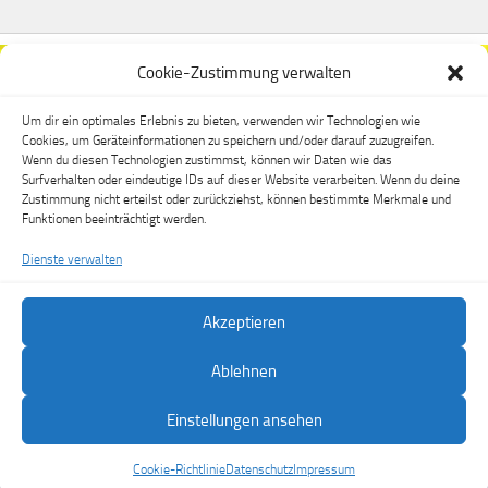
Cookie-Zustimmung verwalten
Um dir ein optimales Erlebnis zu bieten, verwenden wir Technologien wie
Cookies, um Geräteinformationen zu speichern und/oder darauf zuzugreifen.
Wenn du diesen Technologien zustimmst, können wir Daten wie das
Surfverhalten oder eindeutige IDs auf dieser Website verarbeiten. Wenn du deine
Zustimmung nicht erteilst oder zurückziehst, können bestimmte Merkmale und
Funktionen beeinträchtigt werden.
Dienste verwalten
Akzeptieren
FSV Dippoldiswalde e.V. © 2026. Alle Rechte vorbehalten.
Ablehnen
Präsentiert von
- Entworfen mit dem
Hueman-Theme
Einstellungen ansehen
Cookie-Richtlinie
Datenschutz
Impressum