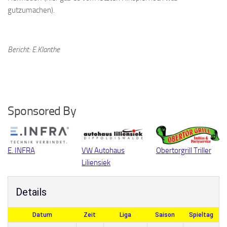
gutzumachen).
Bericht: E.Klanthe
Sponsored By
E. INFRA
VW Autohaus
Obertorgrill Triller
Liliensiek
Details
Datum
Zeit
Liga
Saison
Spieltag