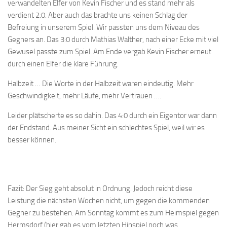
verwandelten Elfer von Kevin Fischer und es stand mehr als
verdient 2:0. Aber auch das brachte uns keinen Schlag der
Befreiung in unserem Spiel. Wir passten uns dem Niveau des
Gegners an. Das 3:0 durch Mathias Walther, nach einer Ecke mit viel
Gewusel passte zum Spiel. Am Ende vergab Kevin Fischer erneut
durch einen Elfer die klare Führung.
Halbzeit … Die Worte in der Halbzeit waren eindeutig. Mehr
Geschwindigkeit, mehr Läufe, mehr Vertrauen ….
Leider plätscherte es so dahin. Das 4:0 durch ein Eigentor war dann
der Endstand. Aus meiner Sicht ein schlechtes Spiel, weil wir es
besser können.
Fazit: Der Sieg geht absolut in Ordnung. Jedoch reicht diese
Leistung die nächsten Wochen nicht, um gegen die kommenden
Gegner zu bestehen. Am Sonntag kommt es zum Heimspiel gegen
Hermsdorf (hier gab es vom letzten Hinspiel noch was