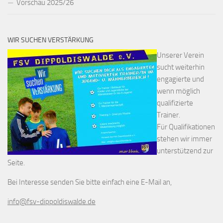
Vorschau 2025/26
WIR SUCHEN VERSTÄRKUNG
Unserer Verein
sucht weiterhin
engagierte und
wenn möglich
qualifizierte
Trainer.
Für Qualifikationen
stehen wir immer
unterstützend zur
Seite.
Bei Interesse senden Sie bitte einfach eine E-Mail an,
info@fsv-dippoldiswalde.de