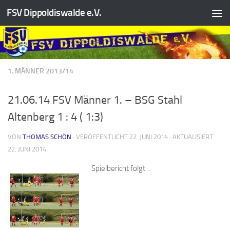
FSV Dippoldiswalde e.V.
Zum Inhalt springen
1. MÄNNER 2013/14
21.06.14 FSV Männer 1. – BSG Stahl
Altenberg 1 : 4 ( 1:3)
VON
THOMAS SCHÖN
· VERÖFFENTLICHT
22. JUNI 2014
· AKTUALISIERT
22. JUNI 2014
Spielbericht folgt…