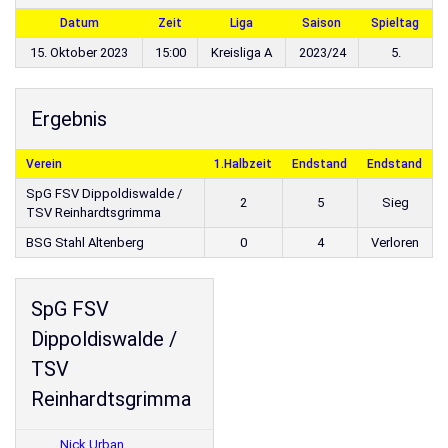
Datum
Zeit
Liga
Saison
Spieltag
15. Oktober 2023
15:00
Kreisliga A
2023/24
5.
Ergebnis
Verein
1.Halbzeit
Endstand
Endstand
SpG FSV Dippoldiswalde /
2
5
Sieg
TSV Reinhardtsgrimma
BSG Stahl Altenberg
0
4
Verloren
SpG FSV
Dippoldiswalde /
TSV
Reinhardtsgrimma
Nick Urban