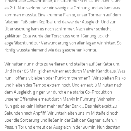
individueller Abwehrfehler, ein strammer Schuss und dann stand
es 2:1. Nun verloren wir ein wenig die Ordnung und es kam was
kommen musste. Eine krumme Flanke, unser Tormann auf dem
falschen Fuß beim Kopfball und da war der Ausgleich. Und zur
Überraschung kam es noch schlimmer. Nach einer schlecht
geklärten Ecke wurde der Torschuss vom 16er unglücklich
abgefälscht und zur Verwunderung von allen lagen wir hinten. So
richtig wusste niemand wie das geschehen konnte.
Wir hatten nun nichts zu verlieren und stellten auf 3er Kette um.
Und in der 85 Min. glichen wir erneut durch Marvin Kerndt aus. Was
nun… offensiv bleiben oder Punkt mitnehmen?! Wir spielten Risiko
und hielten das Tempo extrem hoch. Und erneut, 3 Minuten nach
dem Ausgleich, gingen wir durch eine starke Co-Produktion
unserer Offensive erneut durch Marvin in Führung. Wahnsinn….
Nun gab es kein Halten mehr auf der Bank… Das hielt exakt 20
Sekunden nach Anpfiff. Wir unterhielten uns im Mittelfeld noch
über die Sortierung und ließen in der Zeit den Gegner laufen. 1
Pass, 1 Tor und erneut der Ausgleich in der 90 min. Nun dachten