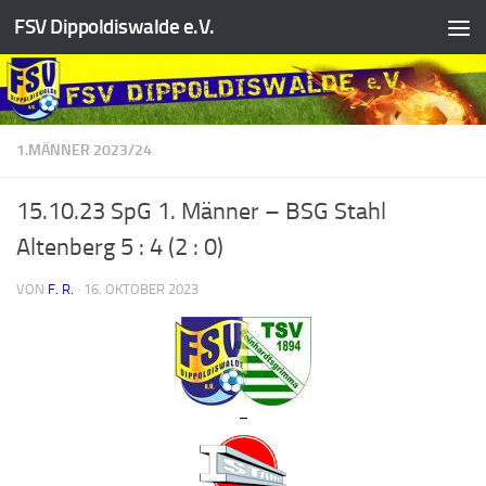
FSV Dippoldiswalde e.V.
Zum Inhalt springen
1.MÄNNER 2023/24
15.10.23 SpG 1. Männer – BSG Stahl
Altenberg 5 : 4 (2 : 0)
VON
F. R.
·
16. OKTOBER 2023
–