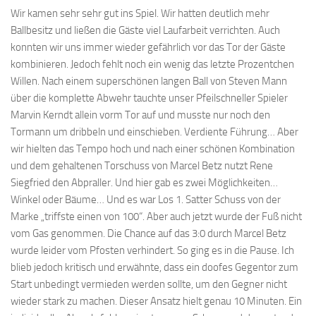
Wir kamen sehr sehr gut ins Spiel. Wir hatten deutlich mehr
Ballbesitz und ließen die Gäste viel Laufarbeit verrichten. Auch
konnten wir uns immer wieder gefährlich vor das Tor der Gäste
kombinieren. Jedoch fehlt noch ein wenig das letzte Prozentchen
Willen. Nach einem superschönen langen Ball von Steven Mann
über die komplette Abwehr tauchte unser Pfeilschneller Spieler
Marvin Kerndt allein vorm Tor auf und musste nur noch den
Tormann um dribbeln und einschieben. Verdiente Führung… Aber
wir hielten das Tempo hoch und nach einer schönen Kombination
und dem gehaltenen Torschuss von Marcel Betz nutzt Rene
Siegfried den Abpraller. Und hier gab es zwei Möglichkeiten…
Winkel oder Bäume… Und es war Los 1. Satter Schuss von der
Marke „triffste einen von 100“. Aber auch jetzt wurde der Fuß nicht
vom Gas genommen. Die Chance auf das 3:0 durch Marcel Betz
wurde leider vom Pfosten verhindert. So ging es in die Pause. Ich
blieb jedoch kritisch und erwähnte, dass ein doofes Gegentor zum
Start unbedingt vermieden werden sollte, um den Gegner nicht
wieder stark zu machen. Dieser Ansatz hielt genau 10 Minuten. Ein