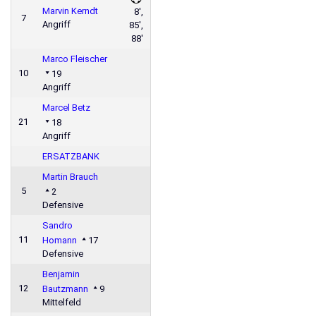
Marvin Kerndt
8',
7
Angriff
85',
88'
Marco Fleischer
10
19
Angriff
Marcel Betz
21
18
Angriff
ERSATZBANK
Martin Brauch
5
2
Defensive
Sandro
11
Homann
17
Defensive
Benjamin
12
Bautzmann
9
Mittelfeld