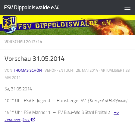
FSV Dippoldiswalde e.V.
Zum Inhalt springen
VORSCHAU 2013/14
Vorschau 31.05.2014
VON
THOMAS SCHÖN
· VERÖFFENTLICHT
28. MAI 2014
· AKTUALISIERT
28.
MAI 2014
Sa, 31.05.2014
10°° Uhr FSV F-Jugend – Hainsberger SV
( Kreispokal Halbfinale)
15°° Uhr FSV Männer 1. – FV Blau-Weiß Stahl Freital 2
–>
Teamvergleich