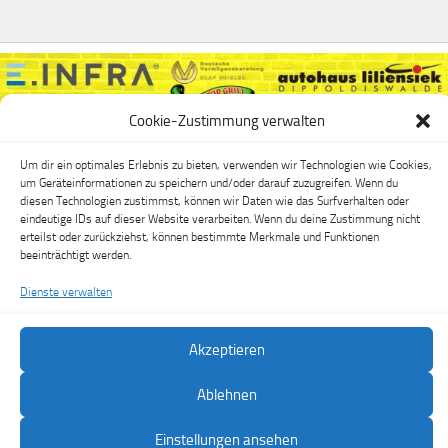
Cookie-Zustimmung verwalten
Um dir ein optimales Erlebnis zu bieten, verwenden wir Technologien wie Cookies,
um Geräteinformationen zu speichern und/oder darauf zuzugreifen. Wenn du
diesen Technologien zustimmst, können wir Daten wie das Surfverhalten oder
eindeutige IDs auf dieser Website verarbeiten. Wenn du deine Zustimmung nicht
erteilst oder zurückziehst, können bestimmte Merkmale und Funktionen
beeinträchtigt werden.
Dienste verwalten
FSV Dippoldiswalde e.V. © 2026. Alle Rechte vorbehalten.
Akzeptieren
Präsentiert von
- Entworfen mit dem
Hueman-Theme
Ablehnen
Einstellungen ansehen