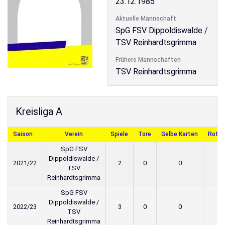
23.12.1985
Aktuelle Mannschaft
SpG FSV Dippoldiswalde /
TSV Reinhardtsgrimma
Frühere Mannschaften
TSV Reinhardtsgrimma
Kreisliga A
Saison
Verein
Spiele
Tore
Gelbe Karten
Rote 
SpG FSV
Dippoldiswalde /
2021/22
2
0
0
TSV
Reinhardtsgrimma
SpG FSV
Dippoldiswalde /
2022/23
3
0
0
TSV
Reinhardtsgrimma