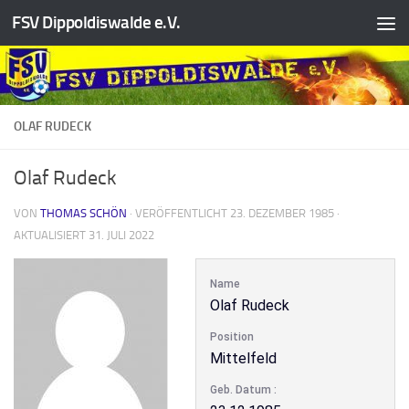
FSV Dippoldiswalde e.V.
Zum Inhalt springen
OLAF RUDECK
Olaf Rudeck
VON
THOMAS SCHÖN
· VERÖFFENTLICHT
23. DEZEMBER 1985
·
AKTUALISIERT
31. JULI 2022
Name
Olaf Rudeck
Position
Mittelfeld
Geb. Datum :