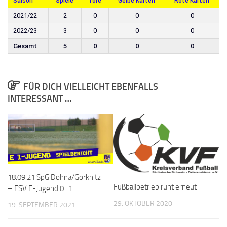
Saison
Spiele
Tore
Gelbe Karten
Rote Karten
2021/22
2
0
0
0
2022/23
3
0
0
0
Gesamt
5
0
0
0
FÜR DICH VIELLEICHT EBENFALLS
INTERESSANT …
18.09.21 SpG Dohna/​Gorknitz
Fußballbetrieb ruht erneut
– FSV E-Jugend 0 : 1
29. OKTOBER 2020
19. SEPTEMBER 2021