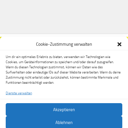
Cookie-Zustimmung verwalten
Um dir ein optimales Erlebnis zu bieten, verwenden wir Technologien wie
Cookies, um Geräteinformationen zu speichern und/oder darauf zuzugreifen.
Wenn du diesen Technologien zustimmst, können wir Daten wie das
Surfverhalten oder eindeutige IDs auf dieser Website verarbeiten. Wenn du deine
Zustimmung nicht erteilst oder zurückziehst, können bestimmte Merkmale und
Funktionen beeinträchtigt werden.
Dienste verwalten
Akzeptieren
FSV Dippoldiswalde e.V. © 2026. Alle Rechte vorbehalten.
Ablehnen
Präsentiert von
- Entworfen mit dem
Hueman-Theme