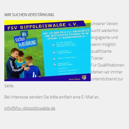
WIR SUCHEN VERSTÄRKUNG
Unserer Verein
sucht weiterhin
engagierte und
wenn möglich
qualifizierte
Trainer.
Für Qualifikationen
stehen wir immer
unterstützend zur
Seite.
Bei Interesse senden Sie bitte einfach eine E-Mail an,
info@fsv-dippoldiswalde.de