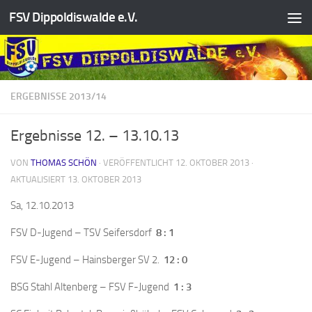
FSV Dippoldiswalde e.V.
Zum Inhalt springen
ERGEBNISSE 2013/14
Ergebnisse 12. – 13.10.13
VON
THOMAS SCHÖN
· VERÖFFENTLICHT
12. OKTOBER 2013
·
AKTUALISIERT
13. OKTOBER 2013
Sa, 12.10.2013
FSV D-Jugend – TSV Seifersdorf
8 : 1
FSV E-Jugend – Hainsberger SV 2.
12 : 0
BSG Stahl Altenberg – FSV F-Jugend
1 : 3