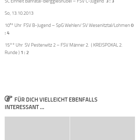
SC Einheit Bahratal-Berggießhübel – FSV C-Jugend
3 : 3
So, 13.10.2013
10³° Uhr FSV B-Jugend – SpG Wehlen/​ SV Wesenitztal/​Lohmen
0
: 4
15°° Uhr SV Pesterwitz 2 – FSV Männer 2. ( KREISPOKAL 2.
Runde )
1 : 2
FÜR DICH VIELLEICHT EBENFALLS
INTERESSANT …