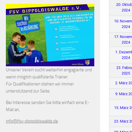
20. Okto
2024
10. Novem
2024
17. Novem
2024
1. Dezem
2024
23. Febru
Unserer Verein sucht weiterhin engagierte und
2025
wenn möglich qualifizierte Trainer.
2. März 2
Für Qualifikationen stehen wir immer
unterstützend zur Seite.
9. März 2
Bei Interesse senden Sie bitte einfach eine E-
15. März 
Mail an,
info@fsv-dippoldiswalde.de
23. März 