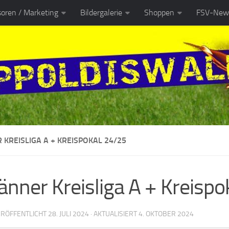
oren / Marketing
Bildergalerie
Shoppen
FSV-News
 KREISLIGA A + KREISPOKAL 24/25
änner Kreisliga A + Kreisp
VERÖFFENTLICHT
28. JULI 2024
· AKTUALISIERT
4. OKTOBER 2024