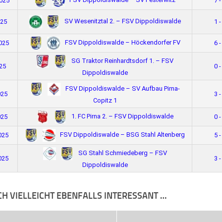
2025
7 -
SV Wesenitztal 2. – FSV Dippoldiswalde
025
1 -
FSV Dippoldiswalde – Höckendorfer FV
2025
6 -
SG Traktor Reinhardtsdorf 1. – FSV
25
0 -
Dippoldiswalde
FSV Dippoldiswalde – SV Aufbau Pirna-
025
3 -
Copitz 1
1. FC Pirna 2. – FSV Dippoldiswalde
025
0 -
FSV Dippoldiswalde – BSG Stahl Altenberg
025
5 -
SG Stahl Schmiedeberg – FSV
025
3 -
Dippoldiswalde
CH VIELLEICHT EBENFALLS INTERESSANT …