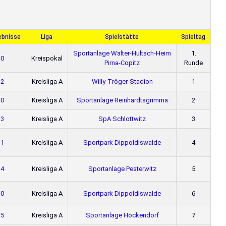
ebnisse
Liga
Spielstätte
Spieltag
Sportanlage Walter-Hultsch-Heim
1.
 0
Kreispokal
Pirna-Copitz
Runde
 2
Kreisliga A
Willy-Tröger-Stadion
1
 0
Kreisliga A
Sportanlage Reinhardtsgrimma
2
 3
Kreisliga A
SpA Schlottwitz
3
 1
Kreisliga A
Sportpark Dippoldiswalde
4
 4
Kreisliga A
Sportanlage Pesterwitz
5
 0
Kreisliga A
Sportpark Dippoldiswalde
6
 5
Kreisliga A
Sportanlage Höckendorf
7