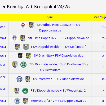
ner Kreisliga A + Kreispokal 24/25
Spiel
Zeit/Erg
SV Aufbau Pirna-Copitz 2 – FSV
2024
1 -
Dippoldiswalde
VfL Pirna-Copitz 07 2. – FSV Dippoldiswalde
 2024
2 -
FSV Dippoldiswalde – TSV Seifersdorf
 2024
1 -
SV Glashütte – FSV Dippoldiswalde
 2024
2 -
FSV Dippoldiswalde – SpG Dorfhainer SV /
mber
1 -
SV Hermsdorf
mber
SV Pesterwitz – FSV Dippoldiswalde
0 -
mber
FSV Dippoldiswalde – SV Wesenitztal 2.
7 -
Höckendorfer FV – FSV Dippoldiswalde
 2024
3 -