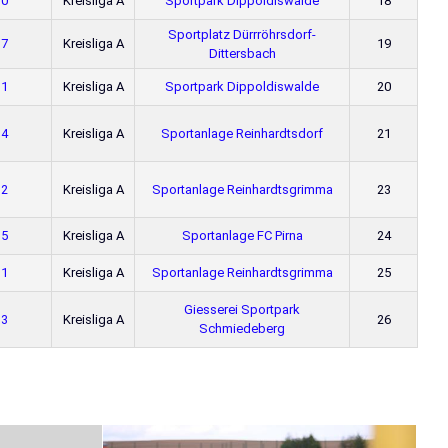
 0
Kreisliga A
Sportpark Dippoldiswalde
18
Sportplatz Dürrröhrsdorf-
 7
Kreisliga A
19
Dittersbach
 1
Kreisliga A
Sportpark Dippoldiswalde
20
 4
Kreisliga A
Sportanlage Reinhardtsdorf
21
 2
Kreisliga A
Sportanlage Reinhardtsgrimma
23
 5
Kreisliga A
Sportanlage FC Pirna
24
 1
Kreisliga A
Sportanlage Reinhardtsgrimma
25
Giesserei Sportpark
 3
Kreisliga A
26
Schmiedeberg