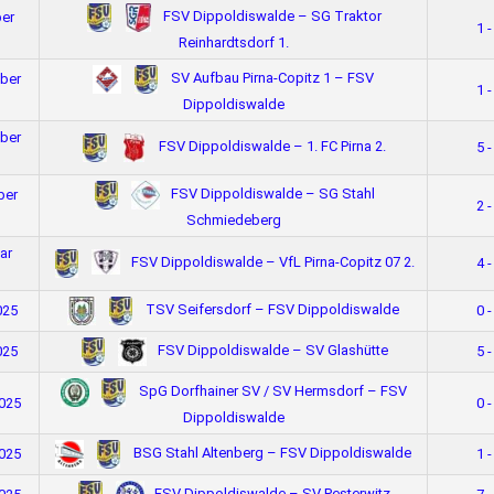
FSV Dippoldiswalde – SG Traktor
ber
1 -
Reinhardtsdorf 1.
SV Aufbau Pirna-Copitz 1 – FSV
ber
1 -
Dippoldiswalde
ber
FSV Dippoldiswalde – 1. FC Pirna 2.
5 -
FSV Dippoldiswalde – SG Stahl
ber
2 -
Schmiedeberg
ar
FSV Dippoldiswalde – VfL Pirna-Copitz 07 2.
4 -
TSV Seifersdorf – FSV Dippoldiswalde
025
0 -
FSV Dippoldiswalde – SV Glashütte
025
5 -
SpG Dorfhainer SV / SV Hermsdorf – FSV
2025
0 -
Dippoldiswalde
BSG Stahl Altenberg – FSV Dippoldiswalde
2025
1 -
FSV Dippoldiswalde – SV Pesterwitz