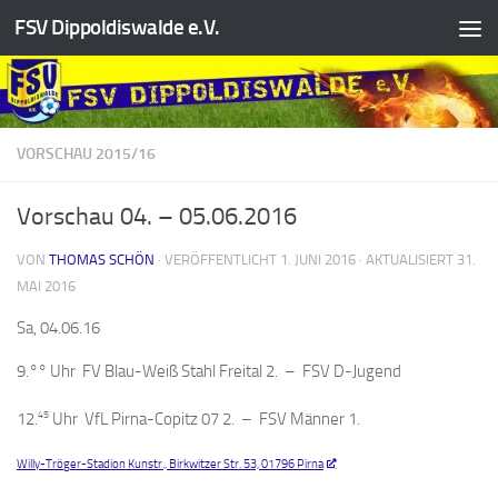
FSV Dippoldiswalde e.V.
Zum Inhalt springen
VORSCHAU 2015/16
Vorschau 04. – 05.06.2016
VON
THOMAS SCHÖN
· VERÖFFENTLICHT
1. JUNI 2016
· AKTUALISIERT
31.
MAI 2016
Sa, 04.06.16
9.°° Uhr FV Blau-Weiß Stahl Freital 2. – FSV D-Jugend
45
12.
Uhr VfL Pirna-Copitz 07 2. – FSV Männer 1.
Willy-Tröger-Stadion Kunstr., Birkwitzer Str. 53, 01796 Pirna