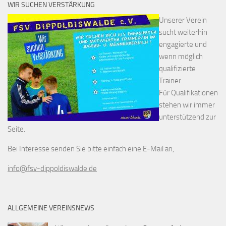
WIR SUCHEN VERSTÄRKUNG
Unserer Verein
sucht weiterhin
engagierte und
wenn möglich
qualifizierte
Trainer.
Für Qualifikationen
stehen wir immer
unterstützend zur
Seite.
Bei Interesse senden Sie bitte einfach eine E-Mail an,
info@fsv-dippoldiswalde.de
ALLGEMEINE VEREINSNEWS