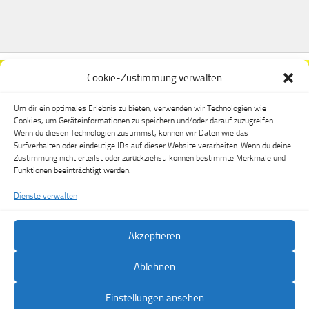
Cookie-Zustimmung verwalten
Um dir ein optimales Erlebnis zu bieten, verwenden wir Technologien wie
Cookies, um Geräteinformationen zu speichern und/oder darauf zuzugreifen.
Wenn du diesen Technologien zustimmst, können wir Daten wie das
Surfverhalten oder eindeutige IDs auf dieser Website verarbeiten. Wenn du deine
Zustimmung nicht erteilst oder zurückziehst, können bestimmte Merkmale und
Funktionen beeinträchtigt werden.
Dienste verwalten
Akzeptieren
FSV Dippoldiswalde e.V. © 2026. Alle Rechte vorbehalten.
Ablehnen
Präsentiert von
- Entworfen mit dem
Hueman-Theme
Einstellungen ansehen