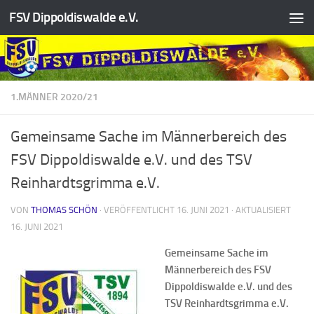
FSV Dippoldiswalde e.V.
Zum Inhalt springen
1.MÄNNER 2020/21
Gemeinsame Sache im Männerbereich des
FSV Dippoldiswalde e.V. und des TSV
Reinhardtsgrimma e.V.
VON
THOMAS SCHÖN
· VERÖFFENTLICHT
16. JUNI 2021
· AKTUALISIERT
16. JUNI 2021
Gemeinsame Sache im
Männerbereich des FSV
Dippoldiswalde e.V. und des
TSV Reinhardtsgrimma e.V.