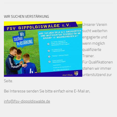
WIR SUCHEN VERSTÄRKUNG
Unserer Verein
sucht weiterhin
engagierte und
wenn möglich
qualifizierte
Trainer.
Für Qualifikationen
stehen wir immer
unterstützend zur
Seite.
Bei Interesse senden Sie bitte einfach eine E-Mail an,
info@fsv-dippoldiswalde.de