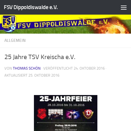
FSV Dippoldiswalde e.V.
Zum Inhalt springen
ALLGEMEIN
25 Jahre TSV Kreischa e.V.
VON
THOMAS SCHÖN
· VERÖFFENTLICHT
24. OKTOBER 2016
·
AKTUALISIERT
25. OKTOBER 2016