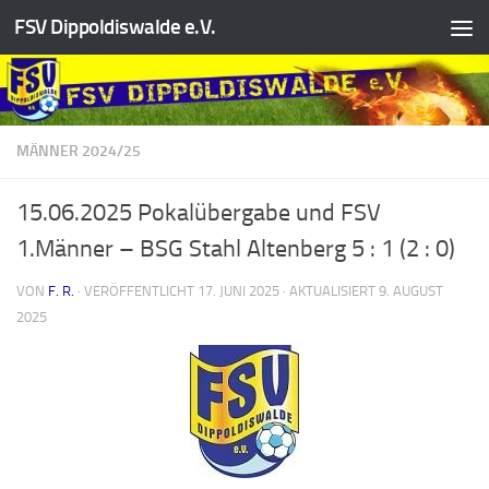
FSV Dippoldiswalde e.V.
Zum Inhalt springen
MÄNNER 2024/25
15.06.2025 Pokalübergabe und FSV
1.Männer – BSG Stahl Altenberg 5 : 1 (2 : 0)
VON
F. R.
· VERÖFFENTLICHT
17. JUNI 2025
· AKTUALISIERT
9. AUGUST
2025