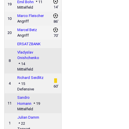
Emil Bohn
11
19
14'
Mittelfeld
Marco Fleischer
10
Angriff
86'
Marcel Betz
20
Angriff
70'
ERSATZBANK
Vladyslav
Onishchenko
8
14
Mittelfeld
Richard Seidlitz
4
15
60'
Defensive
Sandro
11
Homann
19
Mittelfeld
Julian Damm
1
22
Torwart