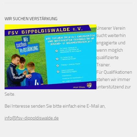
WIR SUCHEN VERSTÄRKUNG
Unserer Verein
sucht weiterhin
engagierte und
wenn möglich
qualifizierte
Trainer.
Für Qualifikationen
stehen wir immer
unterstützend zur
Seite.
Bei Interesse senden Sie bitte einfach eine E-Mail an,
info@fsv-dippoldiswalde.de