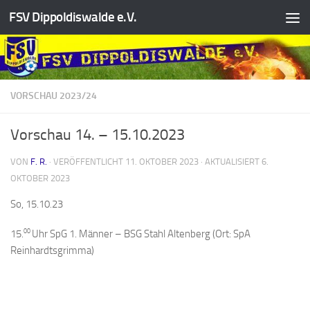
FSV Dippoldiswalde e.V.
Zum Inhalt springen
VORSCHAU 2023/24
Vorschau 14. – 15.10.2023
VON
F. R.
· VERÖFFENTLICHT
11. OKTOBER 2023
· AKTUALISIERT
6.
OKTOBER 2023
So, 15.10.23
00
15.
Uhr SpG 1. Männer – BSG Stahl Altenberg (Ort: SpA
Reinhardtsgrimma)