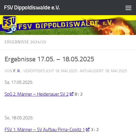
FSV Dippoldiswalde e.V.
Zum Inhalt springen
ERGEBNISSE 2024/25
Ergebnisse 17.05. – 18.05.2025
VON
F. R.
· VERÖFFENTLICHT
18. MAI 2025
· AKTUALISIERT
18. MAI 2025
Sa, 17.05.2025:
SpG 2. Männer – Heidenauer SV 2
8 : 2
So, 18.05.2025:
FSV 1. Männer – SV Aufbau Pirna-Copitz 1
3 : 2