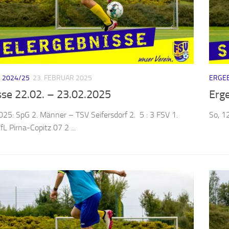
 2024/25
23. FEBRUAR 2025
ERGEB
sse 22.02. – 23.02.2025
Erg
025: SpG 2. Männer – TSV Seifersdorf 2. 5 : 3 FSV 1.
So, 1
L Pirna-Copitz 07 2 ...