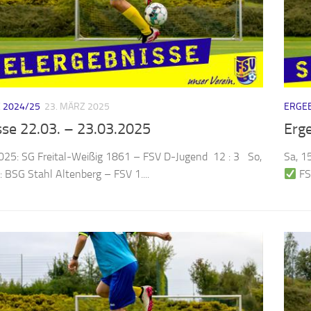
 2024/25
23. MÄRZ 2025
ERGEB
sse 22.03. – 23.03.2025
Erg
2025: SG Freital-Weißig 1861 – FSV D-Jugend 12 : 3 So,
Sa, 1
 BSG Stahl Altenberg – FSV 1....
FS