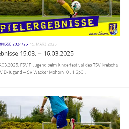
NISSE 2024/25
15. MÄRZ 2025
ebnisse 15.03. – 16.03.2025
5.03.2025: FSV F-Jugend beim Kinderfestival des TSV Kreischa
V D-Jugend – SV Wacker Mohorn 0 : 1 SpG...