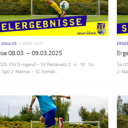
 2024/25
9. MÄRZ 2025
ERGEB
sse 08.03. – 09.03.2025
Erg
025: FSV D-Jugend – SV Pesterwitz 2. 4 : 10 So,
Sa, 0
 SpG 2. Männer – SC Einheit...
2. Mä