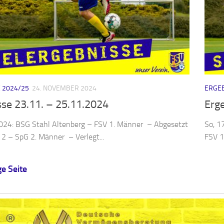
 2024/25
24. NOVEMBER 2024
ERGEB
sse 23.11. – 25.11.2024
Erg
2024: BSG Stahl Altenberg – FSV 1. Männer – Abgesetzt
So, 1
2 – SpG 2. Männer – Verlegt...
FSV 1
e Seite