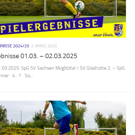
NISSE 2024/25
2. MÄRZ 2025
ebnisse 01.03. – 02.03.2025
1.03.2025: SpG SV Sachsen Müglitztal / SV Glashütte 2. – SpG
nner 4 : 1 So,...