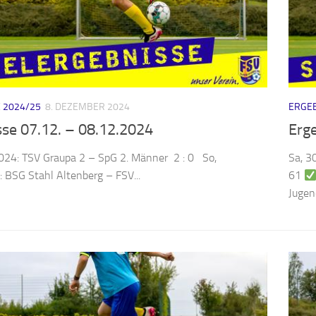
 2024/25
8. DEZEMBER 2024
ERGEB
sse 07.12. – 08.12.2024
Erg
2024: TSV Graupa 2 – SpG 2. Männer 2 : 0 So,
Sa, 3
 BSG Stahl Altenberg – FSV...
61
Jugend