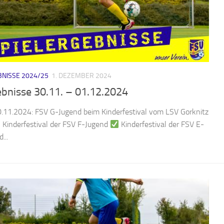
NISSE 2024/25
1. DEZEMBER 2024
ebnisse 30.11. – 01.12.2024
0.11.2024: FSV G-Jugend beim Kinderfestival vom LSV Gorknitz
Kinderfestival der FSV F-Jugend
Kinderfestival der FSV E-
...