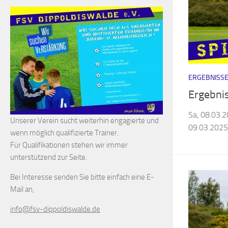
ERGEBNISSE
Ergebni
Sa, 08.03.2
Unserer Verein sucht weiterhin engagierte und
09.03.2025:
wenn möglich qualifizierte Trainer.
Für Qualifikationen stehen wir immer
unterstützend zur Seite.
Bei Interesse senden Sie bitte einfach eine E-
Mail an,
info@fsv-dippoldiswalde.de