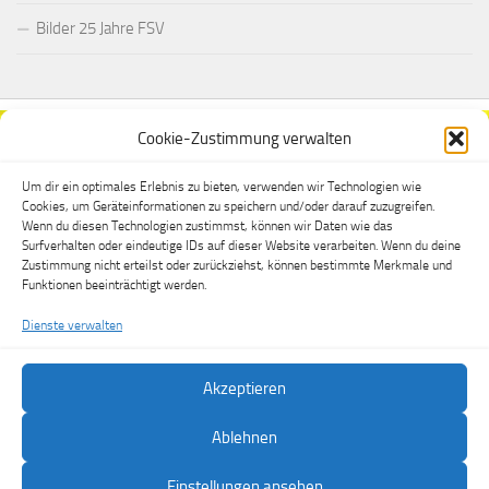
Bilder 25 Jahre FSV
Cookie-Zustimmung verwalten
Um dir ein optimales Erlebnis zu bieten, verwenden wir Technologien wie
Cookies, um Geräteinformationen zu speichern und/oder darauf zuzugreifen.
Wenn du diesen Technologien zustimmst, können wir Daten wie das
Surfverhalten oder eindeutige IDs auf dieser Website verarbeiten. Wenn du deine
Zustimmung nicht erteilst oder zurückziehst, können bestimmte Merkmale und
Funktionen beeinträchtigt werden.
Dienste verwalten
Akzeptieren
FSV Dippoldiswalde e.V. © 2026. Alle Rechte vorbehalten.
Ablehnen
Präsentiert von
- Entworfen mit dem
Hueman-Theme
Einstellungen ansehen