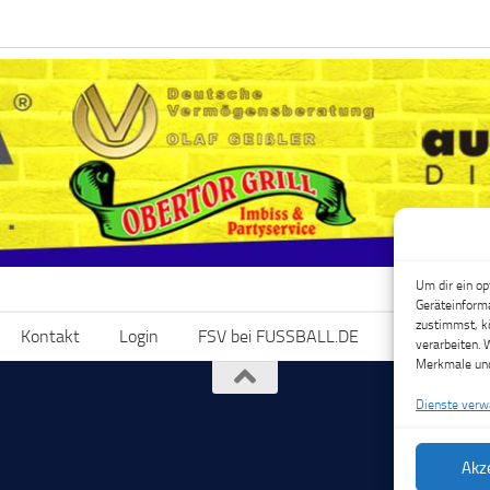
Um dir ein op
Geräteinforma
zustimmst, kö
Kontakt
Login
FSV bei FUSSBALL.DE
FSV bei Fac
verarbeiten. 
Merkmale und
Dienste verw
Akz