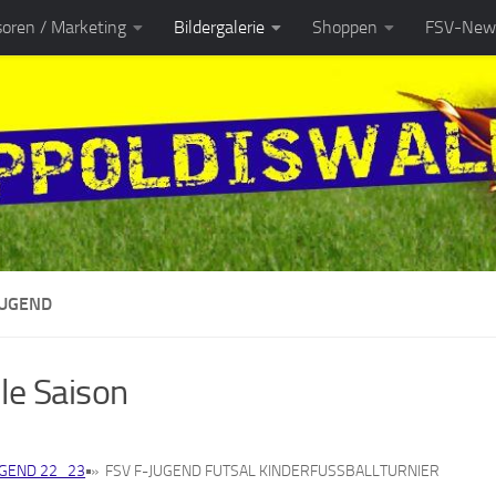
oren / Marketing
Bildergalerie
Shoppen
FSV-News
JUGEND
le Saison
UGEND 22_23
»
FSV F-JUGEND FUTSAL KINDERFUSSBALLTURNIER