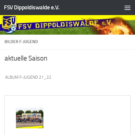
FSV Dippoldiswalde e.V.
Zum Inhalt springen
BILDER F-JUGEND
aktuelle Saison
ALBUM F-JUGEND 21_22