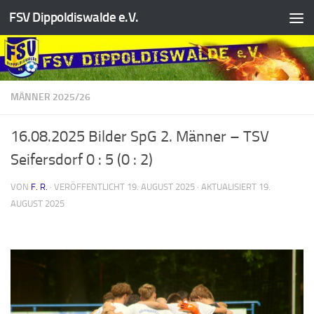
FSV Dippoldiswalde e.V.
Zum Inhalt springen
MÄNNER 2025/26
16.08.2025 Bilder SpG 2. Männer – TSV
Seifersdorf 0 : 5 (0 : 2)
VON
F. R.
· VERÖFFENTLICHT
19. AUGUST 2025
· AKTUALISIERT
19.
AUGUST 2025