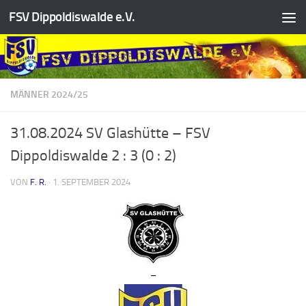
FSV Dippoldiswalde e.V.
Zum Inhalt springen
MÄNNER 2024/25
31.08.2024 SV Glashütte – FSV
Dippoldiswalde 2 : 3 (0 : 2)
VON
F. R.
·
1. SEPTEMBER 2024
–