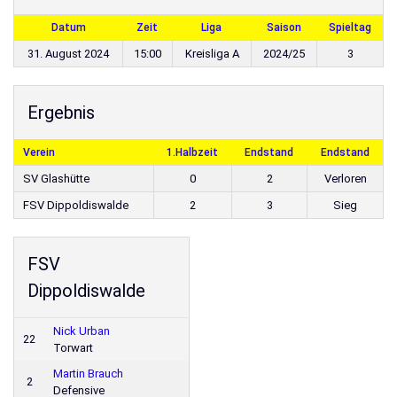
Datum
Zeit
Liga
Saison
Spieltag
31. August 2024
15:00
Kreisliga A
2024/25
3
Ergebnis
Verein
1.Halbzeit
Endstand
Endstand
SV Glashütte
0
2
Verloren
FSV Dippoldiswalde
2
3
Sieg
FSV
Dippoldiswalde
Nick Urban
22
Torwart
Martin Brauch
2
Defensive