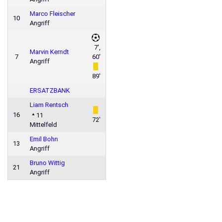
Marco Fleischer
10
Angriff
7',
Marvin Kerndt
7
60'
Angriff
89'
ERSATZBANK
Liam Rentsch
16
11
72'
Mittelfeld
Emil Bohn
13
Angriff
Bruno Wittig
21
Angriff