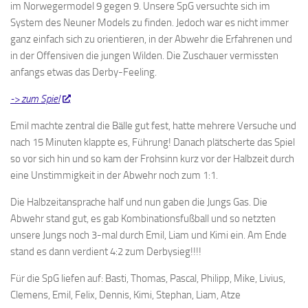
im Norwegermodel 9 gegen 9. Unsere SpG versuchte sich im
System des Neuner Models zu finden. Jedoch war es nicht immer
ganz einfach sich zu orientieren, in der Abwehr die Erfahrenen und
in der Offensiven die jungen Wilden. Die Zuschauer vermissten
anfangs etwas das Derby-Feeling.
-> zum Spiel
Emil machte zentral die Bälle gut fest, hatte mehrere Versuche und
nach 15 Minuten klappte es, Führung! Danach plätscherte das Spiel
so vor sich hin und so kam der Frohsinn kurz vor der Halbzeit durch
eine Unstimmigkeit in der Abwehr noch zum 1:1.
Die Halbzeitansprache half und nun gaben die Jungs Gas. Die
Abwehr stand gut, es gab Kombinationsfußball und so netzten
unsere Jungs noch 3-mal durch Emil, Liam und Kimi ein. Am Ende
stand es dann verdient 4:2 zum Derbysieg!!!!
Für die SpG liefen auf: Basti, Thomas, Pascal, Philipp, Mike, Livius,
Clemens, Emil, Felix, Dennis, Kimi, Stephan, Liam, Atze