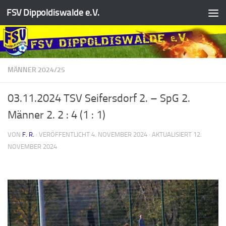
FSV Dippoldiswalde e.V.
Zum Inhalt springen
MÄNNER 2024/25
03.11.2024 TSV Seifersdorf 2. – SpG 2.
Männer 2. 2 : 4 (1 : 1)
VON
F. R.
· VERÖFFENTLICHT
4. NOVEMBER 2024
· AKTUALISIERT
12.
NOVEMBER 2024